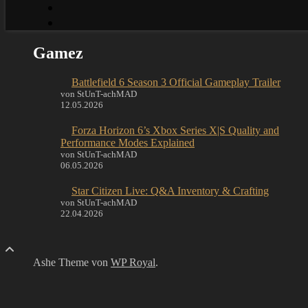
Gamez
Battlefield 6 Season 3 Official Gameplay Trailer
von StUnT-achMAD
12.05.2026
Forza Horizon 6’s Xbox Series X|S Quality and
Performance Modes Explained
von StUnT-achMAD
06.05.2026
Star Citizen Live: Q&A Inventory & Crafting
von StUnT-achMAD
22.04.2026
Ashe Theme von
WP Royal
.