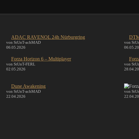
ADAC RAVENOL 24h Nürburgring
DTM 
von StUnT-achMAD
von St
06.05.2026
06.05.2
Forza Horizon 6 – Multiplayer
Forz
von StUnT-FERL
von StU
02.05.2026
28.04.2
Dune Awakening
von StUnT-achMAD
von St
22.04.2026
22.04.2