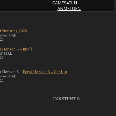
GAMES4FUN
ANMELDEN
Norisring 2026
UnT-achMAD
026
a Horizon 6 – Info´s
nT-FERL
026
Forza Horizon 6 – Car List
UnT-achMAD
026
2026 STUNT ©.