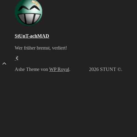
StUnT
–
BF3
2026
StUnT-achMAD
Wer früher bremst, verliert!
Ashe Theme von
WP Royal
.
2026 STUNT ©.