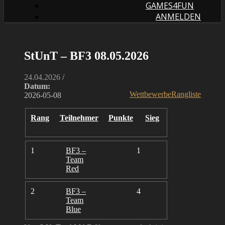
GAMES4FUN
ANMELDEN
StUnT – BF3 08.05.2026
24.04.2026
/
Datum:
Wettbewerbe
Rangliste
2026-05-08
Rang
Teilnehmer
Punkte
Sieg
1
BF3 –
1
Team
Red
2
BF3 –
4
Team
Blue