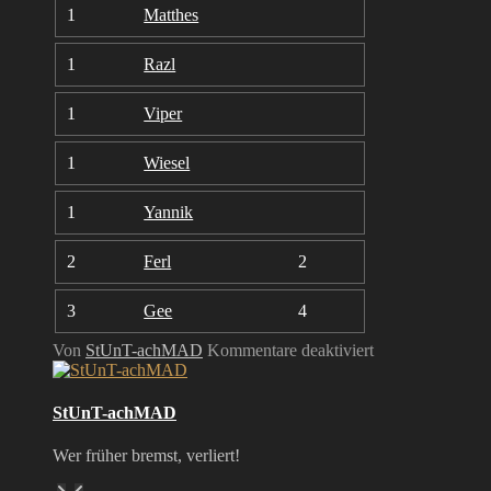
1
Matthes
1
Razl
1
Viper
1
Wiesel
1
Yannik
2
Ferl
2
3
Gee
4
für
Von
StUnT-achMAD
Kommentare deaktiviert
StUnT
–
BF3
StUnT-achMAD
Gunmaster
08.05.2026
Wer früher bremst, verliert!